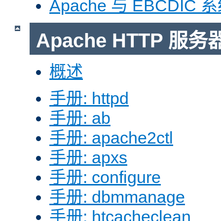
Apache 与 EBCDIC 
Apache HTTP 
概述
手册: httpd
手册: ab
手册: apache2ctl
手册: apxs
手册: configure
手册: dbmmanage
手册: htcacheclean