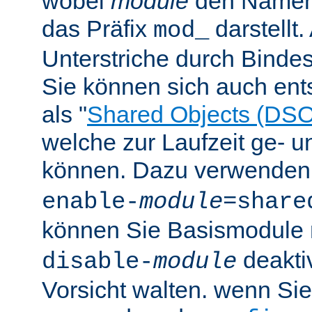
wobei
module
den Namen
das Präfix
darstellt
mod_
Unterstriche durch Bindes
Sie können sich auch en
als "
Shared Objects (DSO
welche zur Laufzeit ge- 
können. Dazu verwenden 
enable-
module
=share
können Sie Basismodule 
deakti
disable-
module
Vorsicht walten. wenn Si