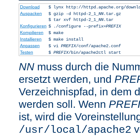
Download
$ lynx http://httpd.apache.org/downl
Auspacken
$ gzip -d httpd-2_1_
NN
.tar.gz
$ tar xvf httpd-2_1_
NN
.tar
Konfigurieren
$ ./configure --prefix=
PREFIX
Kompilieren
$ make
Installieren
$ make install
Anpassen
$ vi
PREFIX
/conf/apache2.conf
Testen
$
PREFIX
/bin/apache2ctl start
NN
muss durch die Numme
ersetzt werden, und
PRE
Verzeichnispfad, in dem de
werden soll. Wenn
PREF
ist, wird die Voreinstellun
v
/usr/local/apache2