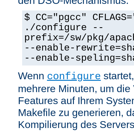
den DSO-Mechanismus:
$ CC="pgcc" CFLAGS=
./configure --
prefix=/sw/pkg/apac
--enable-rewrite=sh
--enable-speling=sh
Wenn
startet
configure
mehrere Minuten, um die 
Features auf Ihrem Syste
Makefile zu generieren, d
Kompilierung des Servers