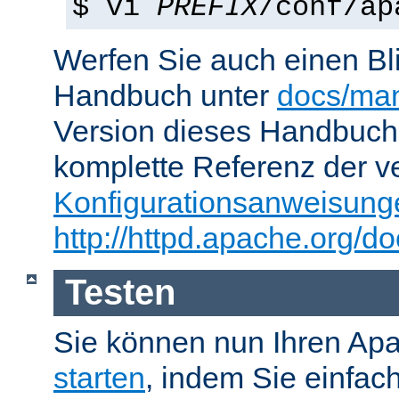
$ vi
PREFIX
/conf/ap
Werfen Sie auch einen Bl
Handbuch unter
docs/man
Version dieses Handbuch
komplette Referenz der v
Konfigurationsanweisung
http://httpd.apache.org/do
Testen
Sie können nun Ihren Ap
starten
, indem Sie einfac