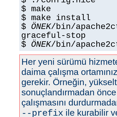
$ ./config.nice
$ make
$ make install
$
ÖNEK
/bin/apache2c
graceful-stop
$
ÖNEK
/bin/apache2c
Her yeni sürümü hizme
daima çalışma ortamını
gerekir. Örneğin, yüksel
sonuçlandırmadan önce
çalışmasını durdurmadan 
ile kurabilir ve
--prefix