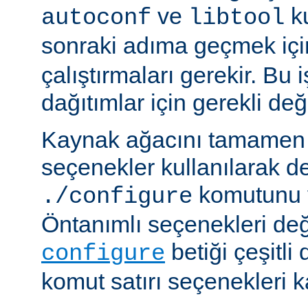
ve
ku
autoconf
libtool
sonraki adıma geçmek iç
çalıştırmaları gerekir. Bu 
dağıtımlar için gerekli deği
Kaynak ağacını tamamen 
seçenekler kullanılarak d
komutunu v
./configure
Öntanımlı seçenekleri değ
betiği çeşitli
configure
komut satırı seçenekleri k