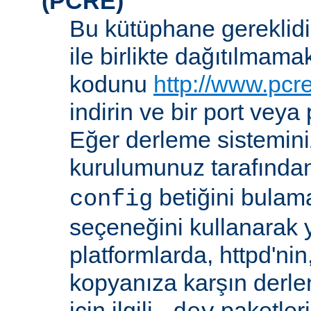
(PCRE)
Bu kütüphane gereklidir
ile birlikte dağıtılmam
kodunu
http://www.pcr
indirin ve bir port veya
Eğer derleme sistemi
kurulumunuz tarafında
betiğini bula
config
seçeneğini kullanarak ye
platformlarda, httpd'ni
kopyanıza karşın derl
için ilgili
paketler