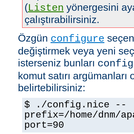
(
yönergesini aya
Listen
çalıştırabilirsiniz.
Özgün
seçene
configure
değiştirmek veya yeni se
isterseniz bunları
config
komut satırı argümanları 
belirtebilirsiniz:
$ ./config.nice --
prefix=/home/dnm/ap
port=90