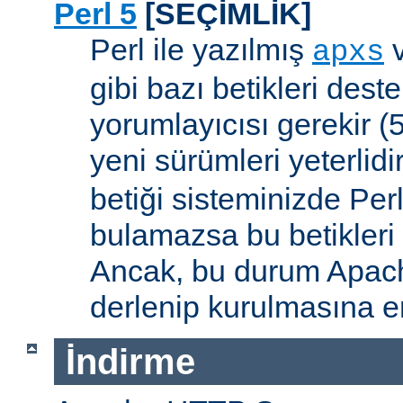
Perl 5
[SEÇİMLİK]
Perl ile yazılmış
apxs
gibi bazı betikleri dest
yorumlayıcısı gerekir 
yeni sürümleri yeterlidi
betiği sisteminizde Per
bulamazsa bu betikleri
Ancak, bu durum Apac
derlenip kurulmasına en
İndirme