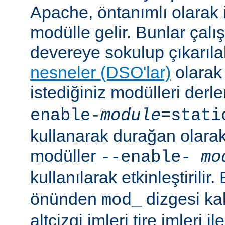
Apache, öntanımlı olarak 
modülle gelir. Bunlar çal
devereye sokulup çıkarıl
nesneler (DSO'lar)
olarak 
istediğiniz modülleri der
enable-
module
=stati
kullanarak durağan olarak 
modüller
--enable-
mo
kullanılarak etkinleştirilir
önünden
dizgesi kal
mod_
altçizgi imleri tire imleri i