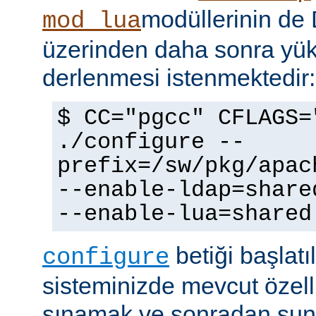
modüllerinin d
mod_lua
üzerinden daha sonra yü
derlenmesi istenmektedir:
$ CC="pgcc" CFLAGS=
./configure --
prefix=/sw/pkg/apac
--enable-ldap=share
--enable-lua=shared
betiği başlatı
configure
sisteminizde mevcut özellik
sınamak ve sonradan sun