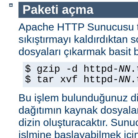
Paketi açma
Apache HTTP Sunucusu t
sıkıştırmayı kaldırdıktan 
dosyaları çıkarmak basit b
$ gzip -d httpd-
NN
.
$ tar xvf httpd-
NN
.
Bu işlem bulunduğunuz di
dağıtımın kaynak dosyaları
dizin oluşturacaktır. Sun
işlmine başlayabilmek iç