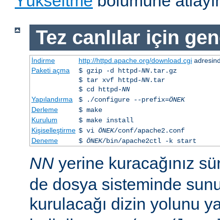
Yükseltme
bölümüne atlayın
Tez canlılar için gen
İndirme
http://httpd.apache.org/download.cgi
adresind
Paketi açma
$ gzip -d httpd-
NN
.tar.gz
$ tar xvf httpd-
NN
.tar
$ cd httpd-
NN
Yapılandırma
$ ./configure --prefix=
ÖNEK
Derleme
$ make
Kurulum
$ make install
Kişiselleştirme
$ vi
ÖNEK
/conf/apache2.conf
Deneme
$
ÖNEK
/bin/apache2ctl -k start
NN
yerine kuracağınız s
de dosya sisteminde sunu
kurulacağı dizin yolunu y