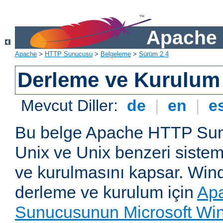
Apache 
Apache
>
HTTP Sunucusu
>
Belgeleme
>
Sürüm 2.4
Derleme ve Kurulum
Mevcut Diller:
de
|
en
|
e
Bu belge Apache HTTP Su
Unix ve Unix benzeri siste
ve kurulmasını kapsar. Win
derleme ve kurulum için
Ap
Sunucusunun Microsoft Win