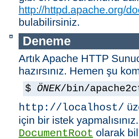
http://httpd.apache.org/do
bulabilirsiniz.
Deneme
Artık Apache HTTP Sun
hazırsınız. Hemen şu kom
$
ÖNEK
/bin/apache2c
üze
http://localhost/
için bir istek yapmalısınız
olarak bi
DocumentRoot