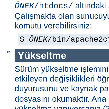
altındaki
ÖNEK
/htdocs/
Çalışmakta olan sunucu
komutu verebilirsiniz:
$
ÖNEK
/bin/apache2c
Yükseltme
Sürüm yükseltme işleminin 
etkileyen değişiklikleri ö
duyurusunu ve kaynak pa
dosyasını okumaktır. Ana
yükseltme yapıyorsanız (2