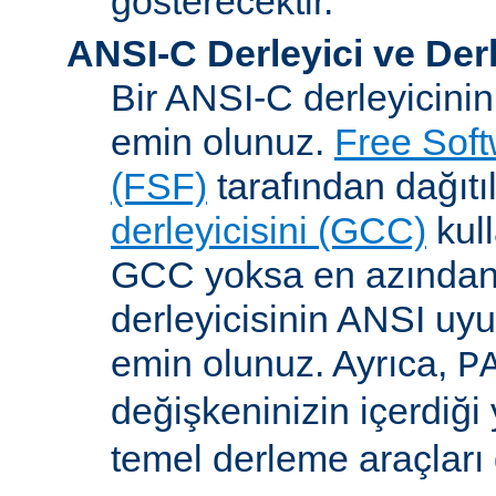
gösterecektir.
ANSI-C Derleyici ve Der
Bir ANSI-C derleyicini
emin olunuz.
Free Sof
(FSF)
tarafından dağıt
derleyicisini (GCC)
kull
GCC yoksa en azından 
derleyicisinin ANSI u
emin olunuz. Ayrıca,
P
değişkeninizin içerdiği
temel derleme araçları 