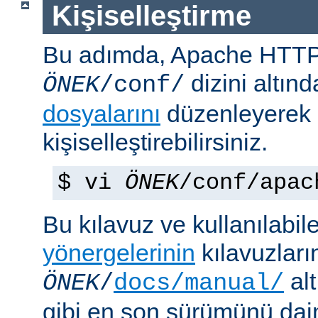
Kişiselleştirme
Bu adımda, Apache HTT
dizini altın
ÖNEK
/conf/
dosyalarını
düzenleyerek
kişiselleştirebilirsiniz.
$ vi
ÖNEK
/conf/apac
Bu kılavuz ve kullanılabi
yönergelerinin
kılavuzları
alt
ÖNEK
/
docs/manual/
gibi en son sürümünü da