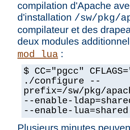
compilation d'Apache avec
d'installation
/sw/pkg/a
compilateur et des drapeau
deux modules additionne
:
mod_lua
$ CC="pgcc" CFLAGS=
./configure --
prefix=/sw/pkg/apac
--enable-ldap=share
--enable-lua=shared
Plusieurs minutes peuven