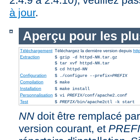
2.4.9 à 2.4.10), veuillez pa
à jour
.
Aperçu pour les pl
Téléchargement
Téléchargez la dernière version depuis
htt
Extraction
$ gzip -d httpd-
NN
.tar.gz
$ tar xvf httpd-
NN
.tar
$ cd httpd-
NN
Configuration
$ ./configure --prefix=
PREFIX
Compilation
$ make
Installation
$ make install
Personnalisation
$ vi
PREFIX
/conf/apache2.conf
Test
$
PREFIX
/bin/apache2ctl -k start
NN
doit être remplacé pa
version courant, et
PREF