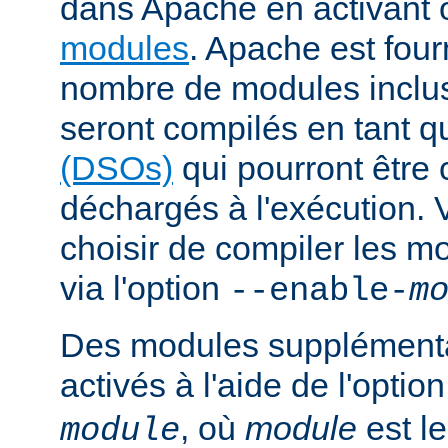
dans Apache en activant 
modules
. Apache est fou
nombre de modules inclus 
seront compilés en tant q
(DSOs)
qui pourront être
déchargés à l'exécution.
choisir de compiler les m
via l'option
--enable-
m
Des modules supplémenta
activés à l'aide de l'optio
, où
module
est l
module