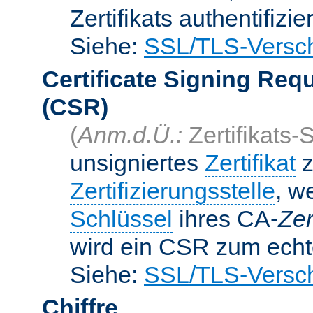
Zertifikats authentifizier
Siehe:
SSL/TLS-Versch
Certificate Signing Req
(CSR)
(
Anm.d.Ü.:
Zertifikats-
unsigniertes
Zertifikat
z
Zertifizierungsstelle
, w
Schlüssel
ihres CA-
Zer
wird ein CSR zum echte
Siehe:
SSL/TLS-Versch
Chiffre