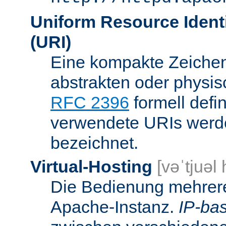
Uniform Resource Identi
(URI)
Eine kompakte Zeichenf
abstrakten oder physis
RFC 2396
formell defi
verwendete URIs werde
bezeichnet.
Virtual-Hosting
[vəˈtjuəl
Die Bedienung mehrere
Apache-Instanz.
IP-bas