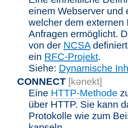
einem Webserver und 
welcher dem externen
Anfragen ermöglicht. Di
von der
NCSA
definier
ein
RFC-Projekt
.
Siehe:
Dynamische Inh
CONNECT
[kənekt]
Eine
HTTP-Methode
zu
über HTTP. Sie kann d
Protokolle wie zum Bei
kapseln.