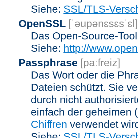
Siehe:
SSL/TLS-Versch
OpenSSL
[ˈəupənɛsɛsˈɛl]
Das Open-Source-Toolk
Siehe:
http://www.open
Passphrase
[paːfreiz]
Das Wort oder die Phra
Dateien schützt. Sie v
durch nicht authorisier
einfach der geheimen (
Chiffren
verwendet wir
Siehe:
SSL/TLS-Versch