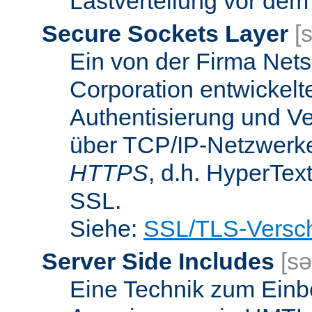
Lastverteilung vor dem
Secure Sockets Layer
[
Ein von der Firma Ne
Corporation entwickelt
Authentisierung und V
über TCP/IP-Netzwerke.
HTTPS
, d.h. HyperTex
SSL.
Siehe:
SSL/TLS-Versch
Server Side Includes
[sə
Eine Technik zum Einb