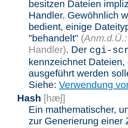
besitzen Dateien impli
Handler. Gewöhnlich w
bedient, einige Dateit
"behandelt"
(
Anm.d.Ü.:
Handler)
. Der
cgi-sc
kennzeichnet Dateien, 
ausgeführt werden soll
Siehe:
Verwendung vo
Hash
[hæʃ]
Ein mathematischer, u
zur Generierung einer 