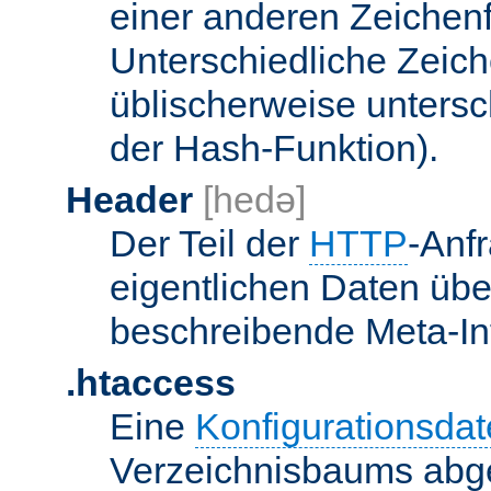
einer anderen Zeichenf
Unterschiedliche Zeic
üblischerweise unters
der Hash-Funktion).
Header
[hedə]
Der Teil der
HTTP
-Anf
eigentlichen Daten über
beschreibende Meta-Inf
.htaccess
Eine
Konfigurationsdat
Verzeichnisbaums abge