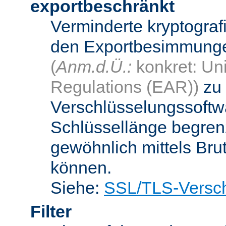
exportbeschränkt
Verminderte kryptograf
den Exportbesimmungen
(
Anm.d.Ü.:
konkret: Uni
Regulations (EAR))
zu 
Verschlüsselungssoftwa
Schlüssellänge begren
gewöhnlich mittels Bru
können.
Siehe:
SSL/TLS-Versch
Filter