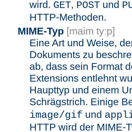
wird.
,
und
GET
POST
P
HTTP-Methoden.
MIME-Typ
[maim tyːp]
Eine Art und Weise, de
Dokuments zu beschrei
ab, dass sein Format d
Extensions entlehnt wu
Haupttyp und einem Unt
Schrägstrich. Einige B
und
image/gif
appl
HTTP wird der MIME-T