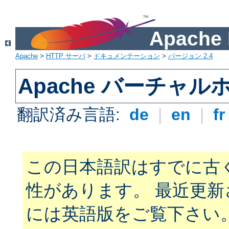
Apach
Apache
>
HTTP サーバ
>
ドキュメンテーション
>
バージョン 2.4
Apache バーチャ
翻訳済み言語:
de
|
en
|
f
この日本語訳はすでに古
性があります。 最近更
には英語版をご覧下さい