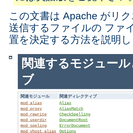
この文書は Apache がリ
送信するファイルの ファ
置を決定する方法を説明し
関連するモジュール
ブ
関連モジュール
関連ディレクティブ
mod_alias
Alias
mod_proxy
AliasMatch
mod_rewrite
CheckSpelling
mod_userdir
DocumentRoot
mod_speling
ErrorDocument
mod_vhost_alias
Options