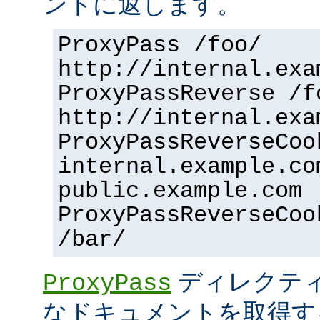
ントに返します。
ProxyPass /foo/
http://internal.exa
ProxyPassReverse /f
http://internal.exa
ProxyPassReverseCoo
internal.example.co
public.example.com
ProxyPassReverseCoo
/bar/
ディレクティ
ProxyPass
なドキュメントを取得す