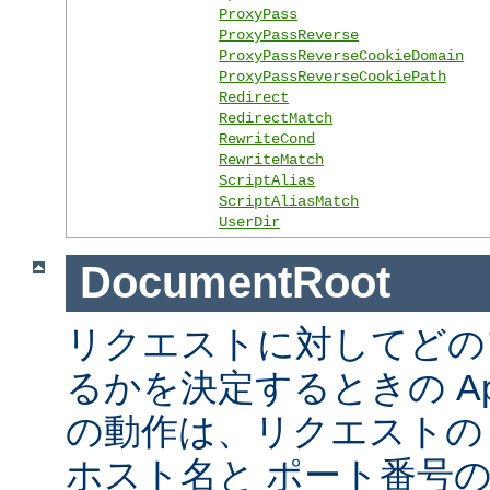
ProxyPass
ProxyPassReverse
ProxyPassReverseCookieDomain
ProxyPassReverseCookiePath
Redirect
RedirectMatch
RewriteCond
RewriteMatch
ScriptAlias
ScriptAliasMatch
UserDir
DocumentRoot
リクエストに対してどの
るかを決定するときの Ap
の動作は、リクエストの URL
ホスト名と ポート番号の