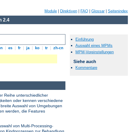
Module
|
Direktiven
|
FAQ
|
Glossar
|
Seitenindex
 2.4
Einführung
Auswahl eines MPMs
en
|
es
|
fr
|
ja
|
ko
|
tr
|
zh-cn
MPM-Voreinstellungen
Siehe auch
Kommentare
er Reihe unterschiedlicher
gkeiten oder kennen verschiedene
ne breite Auswahl von Umgebungen
den werden, die Features
uswahl von Multi-Processing-
 von Kindprozessen zur Behandlung