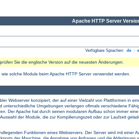
Apache HTTP Server Version
Verfügbare Sprachen:
de
|
e prüfen Sie die englische Version auf die neuesten Änderungen.
nd wie solche Module beim Apache HTTP Server verwendet werden.
ler Webserver konzipiert, der auf einer Vielzahl von Plattformen in ein
nd unterschiedliche Umgebungen verlangen oftmals verschiedene Fähi
tieren. Der Apache hat durch seinen modularen Aufbau schon immer ei
Auswahl der Module, die zur Kompilierungszeit oder zur Laufzeit gela
undlegenden Funktionen eines Webservers. Der Server wird mit einer A
erkports der Maschine, die Annahme von Anfragen und die Abfertigung