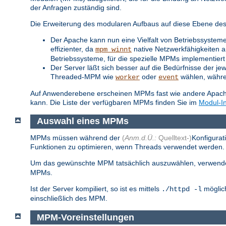
der Anfragen zuständig sind.
Die Erweiterung des modularen Aufbaus auf diese Ebene des S
Der Apache kann nun eine Vielfalt von Betriebssysteme
effizienter, da
native Netzwerkfähigkeiten a
mpm_winnt
Betriebssysteme, für die spezielle MPMs implementiert 
Der Server läßt sich besser auf die Bedürfnisse der je
Threaded-MPM wie
oder
wählen, während
worker
event
Auf Anwenderebene erscheinen MPMs fast wie andere Apache-
kann. Die Liste der verfügbaren MPMs finden Sie im
Modul-I
Auswahl eines MPMs
MPMs müssen während der
(
Anm.d.Ü.:
Quelltext-)
Konfigurat
Funktionen zu optimieren, wenn Threads verwendet werden. S
Um das gewünschte MPM tatsächlich auszuwählen, verwend
MPMs.
Ist der Server kompiliert, so ist es mittels
möglich
./httpd -l
einschließlich des MPM.
MPM-Voreinstellungen