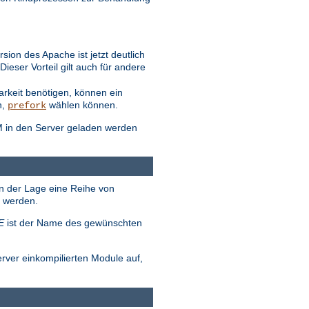
ion des Apache ist jetzt deutlich
eser Vorteil gilt auch für andere
arkeit benötigen, können ein
n,
wählen können.
prefork
M in den Server geladen werden
in der Lage eine Reihe von
t werden.
E
ist der Name des gewünschten
erver einkompilierten Module auf,