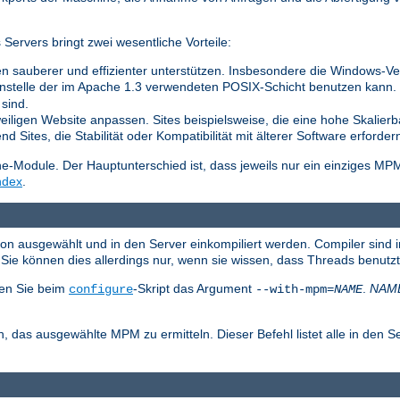
ervers bringt zwei wesentliche Vorteile:
n sauberer und effizienter unterstützen. Insbesondere die Windows-Vers
nstelle der im Apache 1.3 verwendeten POSIX-Schicht benutzen kann. Di
sind.
weiligen Website anpassen. Sites beispielsweise, die eine hohe Skalierb
 Sites, die Stabilität oder Kompatibilität mit älterer Software erforder
Module. Der Hauptunterschied ist, dass jeweils nur ein einziges MP
ndex
.
ion ausgewählt und in den Server einkompiliert werden. Compiler sind 
ie können dies allerdings nur, wenn sie wissen, dass Threads benutz
en Sie beim
-Skript das Argument
.
NAM
configure
--with-mpm=
NAME
, das ausgewählte MPM zu ermitteln. Dieser Befehl listet alle in den S