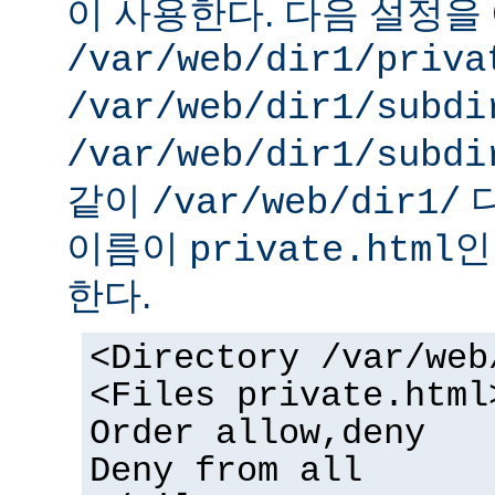
이 사용한다. 다음 설정을 
/var/web/dir1/priva
/var/web/dir1/subdi
/var/web/dir1/subdi
같이
디
/var/web/dir1/
이름이
인
private.html
한다.
<Directory /var/web
<Files private.html
Order allow,deny
Deny from all