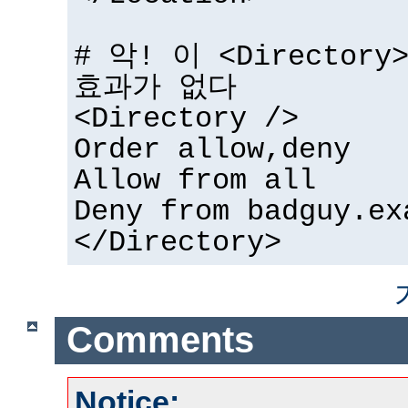
# 악! 이 <Directo
효과가 없다
<Directory />
Order allow,deny
Allow from all
Deny from badguy.ex
</Directory>
Comments
Notice: