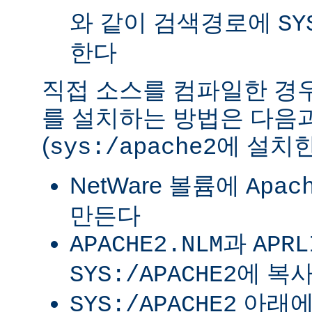
와 같이 검색경로에
SY
한다
직접 소스를 컴파일한 경우 
를 설치하는 방법은 다음
(
에 설치한
sys:/apache2
NetWare 볼륨에
Apac
만든다
과
APACHE2.NLM
APRL
에 복
SYS:/APACHE2
아래
SYS:/APACHE2