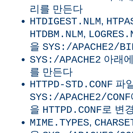
리를 만든다
,
HTDIGEST.NLM
HTPA
,
HTDBM.NLM
LOGRES.
을
SYS:/APACHE2/BI
아래
SYS:/APACHE2
를 만든다
파
HTTPD-STD.CONF
SYS:/APACHE2/CONF
을
로 변
HTTPD.CONF
,
MIME.TYPES
CHARSE