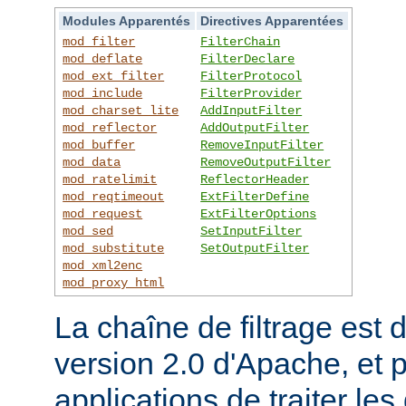
Modules Apparentés
Directives Apparentées
mod_filter
FilterChain
mod_deflate
FilterDeclare
mod_ext_filter
FilterProtocol
mod_include
FilterProvider
mod_charset_lite
AddInputFilter
mod_reflector
AddOutputFilter
mod_buffer
RemoveInputFilter
mod_data
RemoveOutputFilter
mod_ratelimit
ReflectorHeader
mod_reqtimeout
ExtFilterDefine
mod_request
ExtFilterOptions
mod_sed
SetInputFilter
mod_substitute
SetOutputFilter
mod_xml2enc
mod_proxy_html
La chaîne de filtrage est 
version 2.0 d'Apache, et 
applications de traiter le