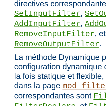
directives correspondante
,
SetInputFilter
SetO
,
AddInputFilter
AddO
, et
RemoveInputFilter
.
RemoveOutputFilter
La méthode Dynamique p
configuration dynamique de
la fois statique et flexibl
dans la page
mod_filte
correspondantes sont
Fi
, et