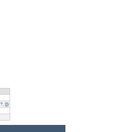
, [])