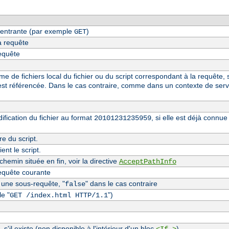
entrante (par exemple
)
GET
a requête
requête
 de fichiers local du fichier ou du script correspondant à la requête, s
st référencée. Dans le cas contraire, comme dans un contexte de serv
fication du fichier au format
, si elle est déjà conn
20101231235959
re du script.
nt le script.
hemin située en fin, voir la directive
AcceptPathInfo
equête courante
t une sous-requête, "
" dans le cas contraire
false
e "
")
GET /index.html HTTP/1.1
, s'il existe (non disponible à l'intérieur d'un bloc
)