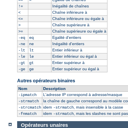
==
=
Inégalité de chaînes
!=
Chaîne inférieure à
<
Chaîne inférieure ou égale à
<=
Chaîne supérieure à
>
Chaîne supérieure ou égale à
>=
Egalité d'entiers
-eq
eq
Inégalité d'entiers
-ne
ne
Entier inférieur à
-lt
lt
Entier inférieur ou égal à
-le
le
Entier supérieur à
-gt
gt
Entier supérieur ou égal à
-ge
ge
Autres opérateurs binaires
Nom
Description
L'adresse IP correspond à adresse/masque
-ipmatch
la chaîne de gauche correspond au modèle const
-strmatch
idem
, mais insensible à la casse
-strcmatch
-strmatch
idem
, mais les slashes ne sont pa
-fnmatch
-strmatch
Opérateurs unaires