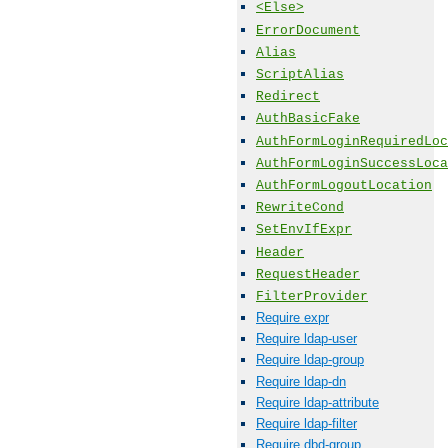
<Else>
ErrorDocument
Alias
ScriptAlias
Redirect
AuthBasicFake
AuthFormLoginRequiredLoc
AuthFormLoginSuccessLoca
AuthFormLogoutLocation
RewriteCond
SetEnvIfExpr
Header
RequestHeader
FilterProvider
Require expr
Require ldap-user
Require ldap-group
Require ldap-dn
Require ldap-attribute
Require ldap-filter
Require dbd-group