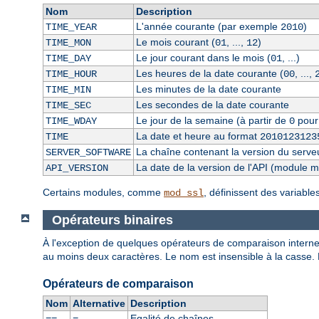
Nom
Description
L'année courante (par exemple
)
TIME_YEAR
2010
Le mois courant (
, ...,
)
TIME_MON
01
12
Le jour courant dans le mois (
, ...)
TIME_DAY
01
Les heures de la date courante (
, ...,
TIME_HOUR
00
Les minutes de la date courante
TIME_MIN
Les secondes de la date courante
TIME_SEC
Le jour de la semaine (à partir de
pour
TIME_WDAY
0
La date et heure au format
TIME
2010123123
La chaîne contenant la version du serve
SERVER_SOFTWARE
La date de la version de l'API (module 
API_VERSION
Certains modules, comme
, définissent des variabl
mod_ssl
Opérateurs binaires
À l'exception de quelques opérateurs de comparaison internes
au moins deux caractères. Le nom est insensible à la casse.
Opérateurs de comparaison
Nom
Alternative
Description
Egalité de chaînes