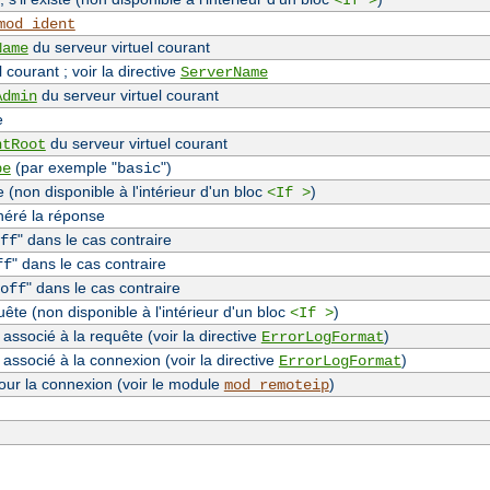
<If >
mod_ident
du serveur virtuel courant
Name
 courant ; voir la directive
ServerName
du serveur virtuel courant
Admin
e
du serveur virtuel courant
ntRoot
(par exemple "
")
pe
basic
(non disponible à l'intérieur d'un bloc
)
<If >
néré la réponse
" dans le cas contraire
ff
" dans le cas contraire
ff
" dans le cas contraire
off
te (non disponible à l'intérieur d'un bloc
)
<If >
associé à la requête (voir la directive
)
ErrorLogFormat
 associé à la connexion (voir la directive
)
ErrorLogFormat
our la connexion (voir le module
)
mod_remoteip