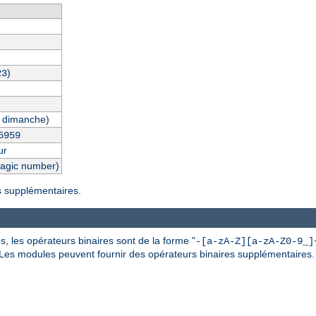
)
23
 dimanche)
5959
ur
magic number)
es supplémentaires.
, les opérateurs binaires sont de la forme "
-[a-zA-Z][a-zA-Z0-9_]
 Les modules peuvent fournir des opérateurs binaires supplémentaires.