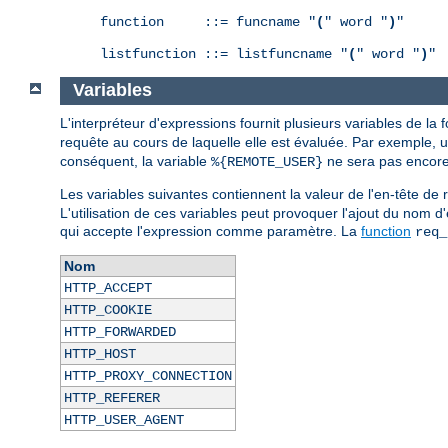
function     ::= funcname "
(
" word "
)
"

listfunction ::= listfuncname "
(
" word "
)
"
Variables
L'interpréteur d'expressions fournit plusieurs variables de la
requête au cours de laquelle elle est évaluée. Par exemple, 
conséquent, la variable
ne sera pas encore 
%{REMOTE_USER}
Les variables suivantes contiennent la valeur de l'en-tête 
L'utilisation de ces variables peut provoquer l'ajout du nom d
qui accepte l'expression comme paramètre. La
function
req_
Nom
HTTP_ACCEPT
HTTP_COOKIE
HTTP_FORWARDED
HTTP_HOST
HTTP_PROXY_CONNECTION
HTTP_REFERER
HTTP_USER_AGENT