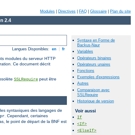
Modules
|
Directives
|
FAQ
|
Glossaire
|
Plan du site
n 2.4
Syntaxe en Forme de
Backus-Naur
Langues Disponibles:
en
|
fr
Variables
Opérateurs binaires
rents modules du serveur HTTP
uration. Ce document décrit
Opérateurs unaires
Fonctions
Exemples d'expressions
obsolète
peut être
SSLRequire
Autres
Comparaison avec
SSLRequire
Historique de version
gles syntaxiques des langages de
Voir aussi
. Cependant, certaines
pr
If
, le point de départ de la BNF est
<If>
<ElseIf>