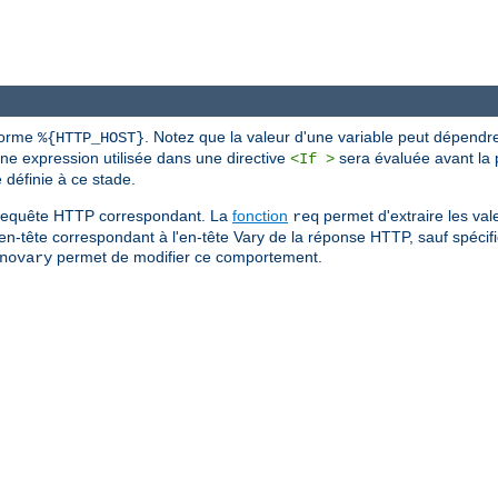
 forme
. Notez que la valeur d'une variable peut dépendr
%{HTTP_HOST}
une expression utilisée dans une directive
sera évaluée avant la p
<If >
définie à ce stade.
de requête HTTP correspondant. La
fonction
permet d'extraire les val
req
'en-tête correspondant à l'en-tête Vary de la réponse HTTP, sauf spécific
permet de modifier ce comportement.
novary