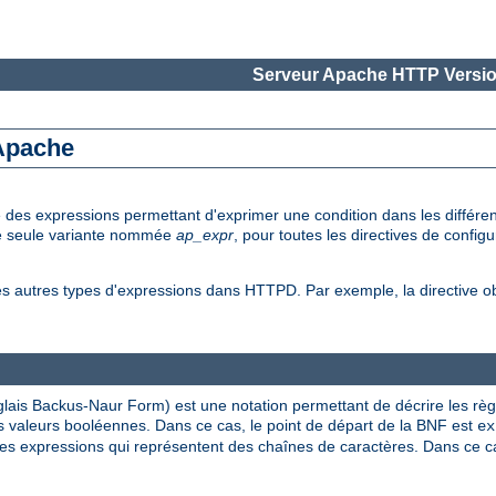
Serveur Apache HTTP Versio
 Apache
e des expressions permettant d'exprimer une condition dans les diffé
une seule variante nommée
ap_expr
, pour toutes les directives de config
es autres types d'expressions dans HTTPD. Par exemple, la directive 
lais Backus-Naur Form) est une notation permettant de décrire les rè
 valeurs booléennes. Dans ce cas, le point de départ de la BNF est
ex
s expressions qui représentent des chaînes de caractères. Dans ce cas