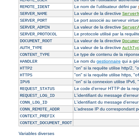
REMOTE_USER
Le nom de l'utilisateur défini par
REMOTE_IDENT
La valeur de la directive
SERVER_NAME
Server
Le port associé au serveur virtuel
SERVER_PORT
La valeur de la directive
SERVER_ADMIN
Server
Le protocole utilisé par la requêt
SERVER_PROTOCOL
La valeur de la directive
DOCUMENT_ROOT
Docume
La valeur de la directive
AUTH_TYPE
AuthTy
Le type de contenu de la réponse 
CONTENT_TYPE
Le nom du
gestionnaire
qui a gé
HANDLER
"
" si la requête utilise http/2, "
HTTP2
on
o
"
" si la requête utilise https, "
HTTPS
on
o
"
" si la connexion utilise IPv6, "
IPV6
on
Le code d'erreur HTTP de la requê
REQUEST_STATUS
L'identifiant du message d'erreur 
REQUEST_LOG_ID
L'identifiant du message d'erreur
CONN_LOG_ID
L'adresse IP du correspondant p
CONN_REMOTE_ADDR
CONTEXT_PREFIX
CONTEXT_DOCUMENT_ROOT
Variables diverses