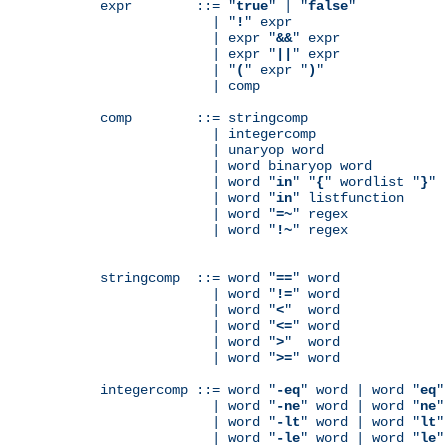
expr        ::= "
true
" | "
false
"

              | "
!
" expr

              | expr "
&&
" expr

              | expr "
||
" expr

              | "
(
" expr "
)
"

              | comp

comp        ::= stringcomp

              | integercomp

              | unaryop word

              | word binaryop word

              | word "
in
" "
{
" wordlist "
}
"

              | word "
in
" listfunction

              | word "
=~
" regex

              | word "
!~
" regex

stringcomp  ::= word "
==
" word

              | word "
!=
" word

              | word "
<
"  word

              | word "
<=
" word

              | word "
>
"  word

              | word "
>=
" word

integercomp ::= word "
-eq
" word | word "
eq
"
              | word "
-ne
" word | word "
ne
"
              | word "
-lt
" word | word "
lt
"
              | word "
-le
" word | word "
le
"