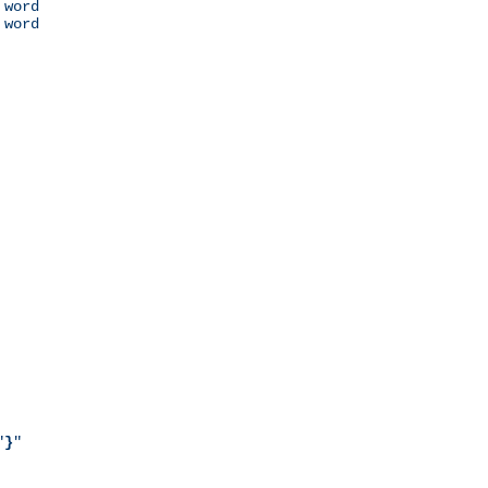
 word

 word

"
}
"
