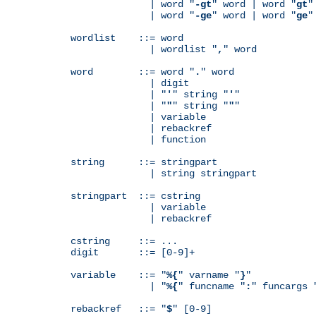
              | word "
-gt
" word | word "
gt
"
              | word "
-ge
" word | word "
ge
"
wordlist    ::= word

              | wordlist "
,
" word

word        ::= word "
.
" word

              | digit

              | "
'
" string "
'
"

              | "
"
" string "
"
"

              | variable

	      | rebackref

              | function

string      ::= stringpart

              | string stringpart

stringpart  ::= cstring

              | variable

	      | rebackref

cstring     ::= ...

digit       ::= [0-9]+

variable    ::= "
%{
" varname "
}
"

              | "
%{
" funcname "
:
" funcargs 
rebackref   ::= "
$
" [0-9]
