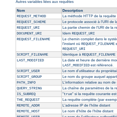
Autres variables liées aux requêtes
Nom
Description
La méthode HTTP de la requête 
REQUEST_METHOD
Le protocole associé à l'URI de l
REQUEST_SCHEME
La partie chemin de l'URI de la 
REQUEST_URI
Idem
DOCUMENT_URI
REQUEST_URI
Le chemin complet dans le système
REQUEST_FILENAME
l'instant où
e
REQUEST_FILENAME
REQUEST_URI
Identique à
SCRIPT_FILENAME
REQUEST_FILENAME
La date et heure de dernière modi
LAST_MODIFIED
est référencé.
LAST_MODIFIED
Le nom d'utilisateur du propriétai
SCRIPT_USER
Le nom du groupe auquel appartie
SCRIPT_GROUP
L'information relative au nom de c
PATH_INFO
La chaîne de paramètres de la r
QUERY_STRING
"
" si la requête courante es
IS_SUBREQ
true
La requête complète (par exempl
THE_REQUEST
L'adresse IP de l'hôte distant
REMOTE_ADDR
Le nom d'hôte de l'hôte distant
REMOTE_HOST
Le nom de l'utilisateur authentifié